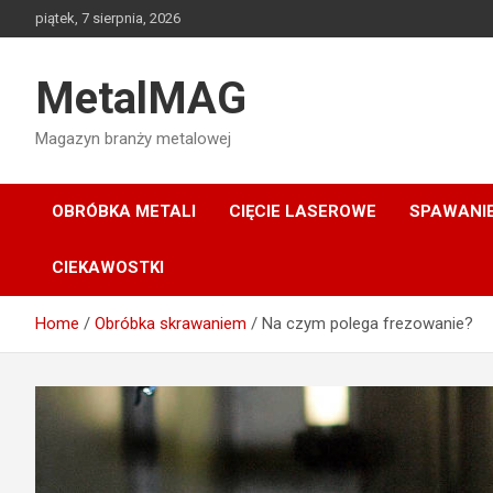
Skip
piątek, 7 sierpnia, 2026
to
content
MetalMAG
Magazyn branży metalowej
OBRÓBKA METALI
CIĘCIE LASEROWE
SPAWANI
CIEKAWOSTKI
Home
Obróbka skrawaniem
Na czym polega frezowanie?