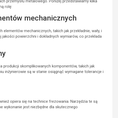
ch przemysłu metalowego. Poniżej przedstawiamy kilka
ą rolę:
ementów mechanicznych
h elementów mechanicznych, takich jak przekładnie, wały, i
ej jakości powierzchni i dokładnych wymiarów, co przekłada
ny
dla produkcji skomplikowanych komponentów, takich jak
aniu inżynierowie są w stanie osiągnąć wymagane tolerancje i
ież opiera się na technice frezowania. Narzędzia te są
jne wykonanie jest niezbędne dla skutecznego